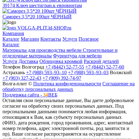
39174 Ключ шестигран.к евровинтам
Саморез 3,5*20 100шт ЧЁРНЫЙ
VOLGA-PLIT.ld-SHOP.ru
Компания
Каталог
Магазин
Контакты
Услуги
Полезное
Каталог
Материалы для производства мебели
Строительные и
отделочные материалы
Фурнитура для мебели
Услуги
Доставка
Облицовка кромкой
Раскрой деталей
Телефон
Волгоград
+7 (8442) 52-77-55
+7 (8442) 52-77-60
Астрахань
+7 (988) 593‒93‒10
+7 (988) 593‒93‒03
Волжский
+7 (903) 327-22-43
+7 (909) 392-74-97
Волга-плит ©
Политика конфиденциальности
Соглашение на
обработку персональных данных
Поддержка сайта -
34
ВЕБ
Оставляя свои персональные данные, Вы даете добровольное
согласие на обработку своих персональных данных. Под
персональными данными понимается любая информация,
относящаяся к Вам, как субъекту персональных данных
(ФИО, дата рождения, город проживания, адрес, контактный
номер телефона, адрес электронной почты, род занятости и
пр). Ваше согласие распространяется на осуществление