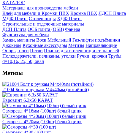
КАТАЛОГ
Материалы для производства мебели
Клей для мебели и Кромки ПВХ
Кромка ПВХ
ЛДСП Плита
МДФ Плита
Столешницы
ХДФ Плита
Строительные и отделочные материалы
ДСП Плита
ОСБ плита (OSB)
Фанера
Фурнитура для мебели
3амки, магниты
Воск Мебельный
Газ-лифты подъёмники
Джокеры
Кухонные аксессуары
Метизы
Направляющие
Опоры, ноги
Петли
Планки для столешниц и ст. панелей
Полкодержатели, пеликаны, уголки
Ручки, крючки
Трубы
d=10,16, 25, 50, овал
Метизы
21004 Болт к ручкам М4х40мм (потайной)
Евровинт 6,3х50 КАРАТ
Саморезы 4*16мм (100шт) белый цинк
Саморезы 4*20мм (100шт) белый цинк
Саморезы 4*30 (100 шт)