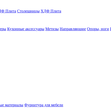
Ф Плита
Столешницы
ХДФ Плита
еры
Кухонные аксессуары
Метизы
Направляющие
Опоры, ноги
ые материалы
Фурнитура для мебели