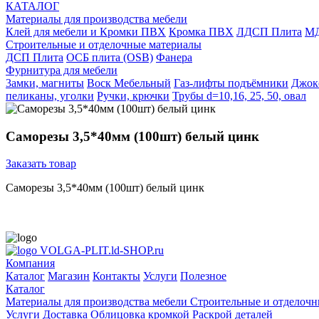
КАТАЛОГ
Материалы для производства мебели
Клей для мебели и Кромки ПВХ
Кромка ПВХ
ЛДСП Плита
МД
Строительные и отделочные материалы
ДСП Плита
ОСБ плита (OSB)
Фанера
Фурнитура для мебели
3амки, магниты
Воск Мебельный
Газ-лифты подъёмники
Джок
пеликаны, уголки
Ручки, крючки
Трубы d=10,16, 25, 50, овал
Саморезы 3,5*40мм (100шт) белый цинк
Заказать товар
Саморезы 3,5*40мм (100шт) белый цинк
VOLGA-PLIT.ld-SHOP.ru
Компания
Каталог
Магазин
Контакты
Услуги
Полезное
Каталог
Материалы для производства мебели
Строительные и отделочн
Услуги
Доставка
Облицовка кромкой
Раскрой деталей