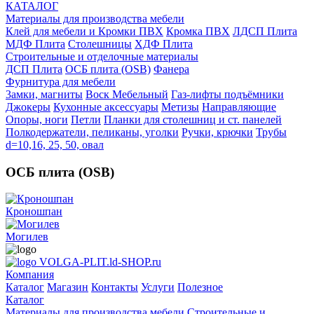
КАТАЛОГ
Материалы для производства мебели
Клей для мебели и Кромки ПВХ
Кромка ПВХ
ЛДСП Плита
МДФ Плита
Столешницы
ХДФ Плита
Строительные и отделочные материалы
ДСП Плита
ОСБ плита (OSB)
Фанера
Фурнитура для мебели
3амки, магниты
Воск Мебельный
Газ-лифты подъёмники
Джокеры
Кухонные аксессуары
Метизы
Направляющие
Опоры, ноги
Петли
Планки для столешниц и ст. панелей
Полкодержатели, пеликаны, уголки
Ручки, крючки
Трубы
d=10,16, 25, 50, овал
ОСБ плита (OSB)
Кроношпан
Могилев
VOLGA-PLIT.ld-SHOP.ru
Компания
Каталог
Магазин
Контакты
Услуги
Полезное
Каталог
Материалы для производства мебели
Строительные и