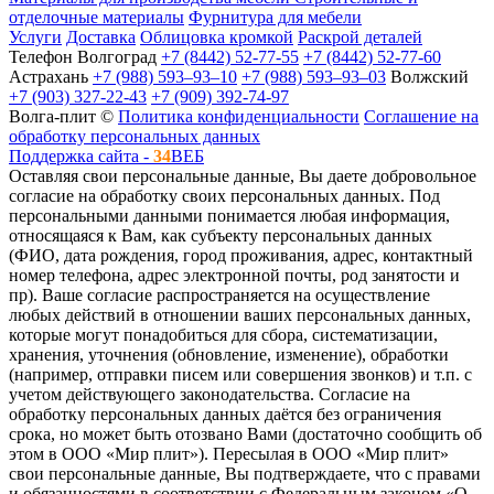
отделочные материалы
Фурнитура для мебели
Услуги
Доставка
Облицовка кромкой
Раскрой деталей
Телефон
Волгоград
+7 (8442) 52-77-55
+7 (8442) 52-77-60
Астрахань
+7 (988) 593‒93‒10
+7 (988) 593‒93‒03
Волжский
+7 (903) 327-22-43
+7 (909) 392-74-97
Волга-плит ©
Политика конфиденциальности
Соглашение на
обработку персональных данных
Поддержка сайта -
34
ВЕБ
Оставляя свои персональные данные, Вы даете добровольное
согласие на обработку своих персональных данных. Под
персональными данными понимается любая информация,
относящаяся к Вам, как субъекту персональных данных
(ФИО, дата рождения, город проживания, адрес, контактный
номер телефона, адрес электронной почты, род занятости и
пр). Ваше согласие распространяется на осуществление
любых действий в отношении ваших персональных данных,
которые могут понадобиться для сбора, систематизации,
хранения, уточнения (обновление, изменение), обработки
(например, отправки писем или совершения звонков) и т.п. с
учетом действующего законодательства. Согласие на
обработку персональных данных даётся без ограничения
срока, но может быть отозвано Вами (достаточно сообщить об
этом в ООО «Мир плит»). Пересылая в ООО «Мир плит»
свои персональные данные, Вы подтверждаете, что с правами
и обязанностями в соответствии с Федеральным законом «О