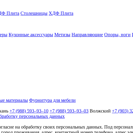
Ф Плита
Столешницы
ХДФ Плита
еры
Кухонные аксессуары
Метизы
Направляющие
Опоры, ноги
ые материалы
Фурнитура для мебели
хань
+7 (988) 593‒93‒10
+7 (988) 593‒93‒03
Волжский
+7 (903) 3
бработку персональных данных
согласие на обработку своих персональных данных. Под персон
город проживания, адрес, контактный номер телефона, адрес эле