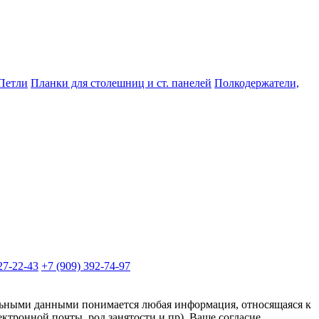
Петли
Планки для столешниц и ст. панелей
Полкодержатели,
27-22-43
+7 (909) 392-74-97
альными данными понимается любая информация, относящаяся к
ктронной почты, род занятости и пр). Ваше согласие