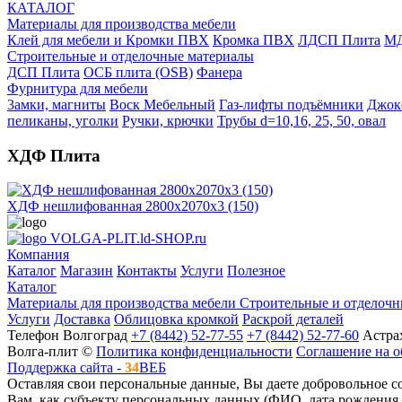
КАТАЛОГ
Материалы для производства мебели
Клей для мебели и Кромки ПВХ
Кромка ПВХ
ЛДСП Плита
МД
Строительные и отделочные материалы
ДСП Плита
ОСБ плита (OSB)
Фанера
Фурнитура для мебели
3амки, магниты
Воск Мебельный
Газ-лифты подъёмники
Джок
пеликаны, уголки
Ручки, крючки
Трубы d=10,16, 25, 50, овал
ХДФ Плита
ХДФ нешлифованная 2800х2070х3 (150)
VOLGA-PLIT.ld-SHOP.ru
Компания
Каталог
Магазин
Контакты
Услуги
Полезное
Каталог
Материалы для производства мебели
Строительные и отделочн
Услуги
Доставка
Облицовка кромкой
Раскрой деталей
Телефон
Волгоград
+7 (8442) 52-77-55
+7 (8442) 52-77-60
Астра
Волга-плит ©
Политика конфиденциальности
Соглашение на о
Поддержка сайта -
34
ВЕБ
Оставляя свои персональные данные, Вы даете добровольное 
Вам, как субъекту персональных данных (ФИО, дата рождения, 