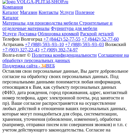
VOLGA-PLIT.ld-SHOP.ru
Компания
Каталог
Магазин
Контакты
Услуги
Полезное
Каталог
Материалы для производства мебели
Строительные и
отделочные материалы
Фурнитура для мебели
Услуги
Доставка
Облицовка кромкой
Раскрой деталей
Телефон
Волгоград
+7 (8442) 52-77-55
+7 (8442) 52-77-60
Астрахань
+7 (988) 593‒93‒10
+7 (988) 593‒93‒03
Волжский
+7 (903) 327-22-43
+7 (909) 392-74-97
Волга-плит ©
Политика конфиденциальности
Соглашение на
обработку персональных данных
Поддержка сайта -
34
ВЕБ
Оставляя свои персональные данные, Вы даете добровольное
согласие на обработку своих персональных данных. Под
персональными данными понимается любая информация,
относящаяся к Вам, как субъекту персональных данных
(ФИО, дата рождения, город проживания, адрес, контактный
номер телефона, адрес электронной почты, род занятости и
пр). Ваше согласие распространяется на осуществление
любых действий в отношении ваших персональных данных,
которые могут понадобиться для сбора, систематизации,
хранения, уточнения (обновление, изменение), обработки
(например, отправки писем или совершения звонков) и т.п. с
учетом действующего законодательства. Согласие на