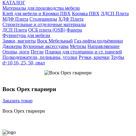
КАТАЛОГ
Материалы для производства мебели
Клей для мебели и Кромки ПВХ
Кромка ПВХ
ЛДСП Плита
МДФ Плита
Столешницы
ХДФ Плита
Строительные и отделочные материалы
ДСП Плита
ОСБ плита (OSB)
Фанера
Фурнитура для мебели
3амки, магниты
Воск Мебельный
Газ-лифты подъёмники
Джокеры
Кухонные аксессуары
Метизы
Направляющие
Опоры, ноги
Петли
Планки для столешниц и ст. панелей
Полкодержатели, пеликаны, уголки
Ручки, крючки
Трубы
d=10,16, 25, 50, овал
Воск Орех гварнери
Заказать товар
Воск Орех гварнери