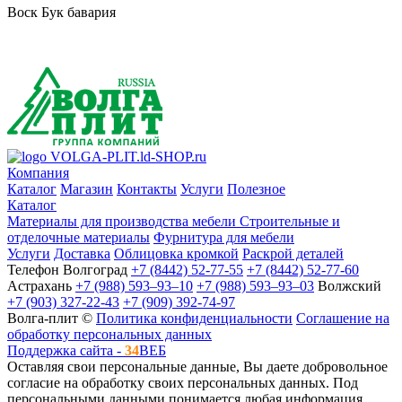
Воск Бук бавария
VOLGA-PLIT.ld-SHOP.ru
Компания
Каталог
Магазин
Контакты
Услуги
Полезное
Каталог
Материалы для производства мебели
Строительные и
отделочные материалы
Фурнитура для мебели
Услуги
Доставка
Облицовка кромкой
Раскрой деталей
Телефон
Волгоград
+7 (8442) 52-77-55
+7 (8442) 52-77-60
Астрахань
+7 (988) 593‒93‒10
+7 (988) 593‒93‒03
Волжский
+7 (903) 327-22-43
+7 (909) 392-74-97
Волга-плит ©
Политика конфиденциальности
Соглашение на
обработку персональных данных
Поддержка сайта -
34
ВЕБ
Оставляя свои персональные данные, Вы даете добровольное
согласие на обработку своих персональных данных. Под
персональными данными понимается любая информация,