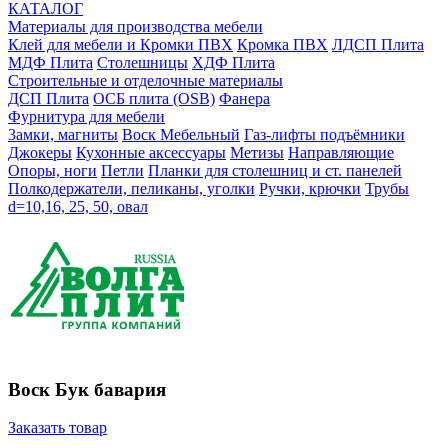
КАТАЛОГ
Материалы для производства мебели
Клей для мебели и Кромки ПВХ
Кромка ПВХ
ЛДСП Плита
МДФ Плита
Столешницы
ХДФ Плита
Строительные и отделочные материалы
ДСП Плита
ОСБ плита (OSB)
Фанера
Фурнитура для мебели
3амки, магниты
Воск Мебельный
Газ-лифты подъёмники
Джокеры
Кухонные аксессуары
Метизы
Направляющие
Опоры, ноги
Петли
Планки для столешниц и ст. панелей
Полкодержатели, пеликаны, уголки
Ручки, крючки
Трубы
d=10,16, 25, 50, овал
Воск Бук бавария
Заказать товар