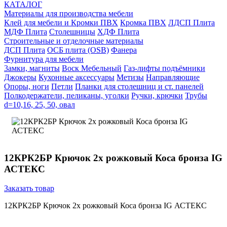
КАТАЛОГ
Материалы для производства мебели
Клей для мебели и Кромки ПВХ
Кромка ПВХ
ЛДСП Плита
МДФ Плита
Столешницы
ХДФ Плита
Строительные и отделочные материалы
ДСП Плита
ОСБ плита (OSB)
Фанера
Фурнитура для мебели
3амки, магниты
Воск Мебельный
Газ-лифты подъёмники
Джокеры
Кухонные аксессуары
Метизы
Направляющие
Опоры, ноги
Петли
Планки для столешниц и ст. панелей
Полкодержатели, пеликаны, уголки
Ручки, крючки
Трубы
d=10,16, 25, 50, овал
12КРК2БР Крючок 2х рожковый Коса бронза IG
АСТЕКС
Заказать товар
12КРК2БР Крючок 2х рожковый Коса бронза IG АСТЕКС