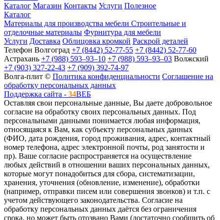
Каталог
Магазин
Контакты
Услуги
Полезное
Каталог
Материалы для производства мебели
Строительные и
отделочные материалы
Фурнитура для мебели
Услуги
Доставка
Облицовка кромкой
Раскрой деталей
Телефон
Волгоград
+7 (8442) 52-77-55
+7 (8442) 52-77-60
Астрахань
+7 (988) 593‒93‒10
+7 (988) 593‒93‒03
Волжский
+7 (903) 327-22-43
+7 (909) 392-74-97
Волга-плит ©
Политика конфиденциальности
Соглашение на
обработку персональных данных
Поддержка сайта -
34
ВЕБ
Оставляя свои персональные данные, Вы даете добровольное
согласие на обработку своих персональных данных. Под
персональными данными понимается любая информация,
относящаяся к Вам, как субъекту персональных данных
(ФИО, дата рождения, город проживания, адрес, контактный
номер телефона, адрес электронной почты, род занятости и
пр). Ваше согласие распространяется на осуществление
любых действий в отношении ваших персональных данных,
которые могут понадобиться для сбора, систематизации,
хранения, уточнения (обновление, изменение), обработки
(например, отправки писем или совершения звонков) и т.п. с
учетом действующего законодательства. Согласие на
обработку персональных данных даётся без ограничения
срока, но может быть отозвано Вами (достаточно сообщить об