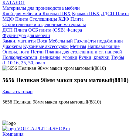
КАТАЛОГ
Материалы для производства мебели
Клей для мебели и Кромки ПВХ
Кромка ПВХ
ЛДСП Плита
МДФ Плита
Столешницы
ХДФ Плита
Строительные и отделочные материалы
ДСП Плита
ОСБ плита (OSB)
Фанера
Фурнитура для мебели
3амки, магниты
Воск Мебельный
Газ-лифты подъёмники
Джокеры
Кухонные аксессуары
Метизы
Направляющие
Опоры, ноги
Петли
Планки для столешниц и ст. панелей
Полкодержатели, пеликаны, уголки
Ручки, крючки
Трубы
d=10,16, 25, 50, овал
5656 Пеликан 98мм макси хром матовый(8810)
Заказать товар
5656 Пеликан 98мм макси хром матовый(8810)
VOLGA-PLIT.ld-SHOP.ru
Компания