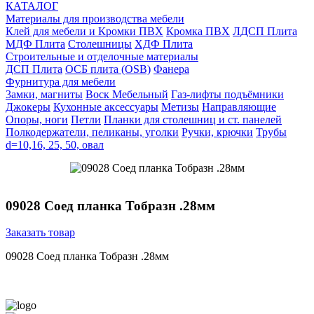
КАТАЛОГ
Материалы для производства мебели
Клей для мебели и Кромки ПВХ
Кромка ПВХ
ЛДСП Плита
МДФ Плита
Столешницы
ХДФ Плита
Строительные и отделочные материалы
ДСП Плита
ОСБ плита (OSB)
Фанера
Фурнитура для мебели
3амки, магниты
Воск Мебельный
Газ-лифты подъёмники
Джокеры
Кухонные аксессуары
Метизы
Направляющие
Опоры, ноги
Петли
Планки для столешниц и ст. панелей
Полкодержатели, пеликаны, уголки
Ручки, крючки
Трубы
d=10,16, 25, 50, овал
09028 Соед планка Тобразн .28мм
Заказать товар
09028 Соед планка Тобразн .28мм