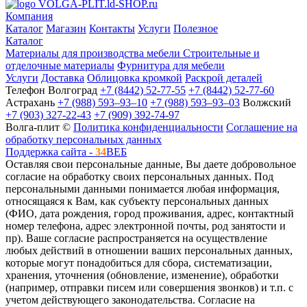
VOLGA-PLIT.ld-SHOP.ru
Компания
Каталог
Магазин
Контакты
Услуги
Полезное
Каталог
Материалы для производства мебели
Строительные и
отделочные материалы
Фурнитура для мебели
Услуги
Доставка
Облицовка кромкой
Раскрой деталей
Телефон
Волгоград
+7 (8442) 52-77-55
+7 (8442) 52-77-60
Астрахань
+7 (988) 593‒93‒10
+7 (988) 593‒93‒03
Волжский
+7 (903) 327-22-43
+7 (909) 392-74-97
Волга-плит ©
Политика конфиденциальности
Соглашение на
обработку персональных данных
Поддержка сайта -
34
ВЕБ
Оставляя свои персональные данные, Вы даете добровольное
согласие на обработку своих персональных данных. Под
персональными данными понимается любая информация,
относящаяся к Вам, как субъекту персональных данных
(ФИО, дата рождения, город проживания, адрес, контактный
номер телефона, адрес электронной почты, род занятости и
пр). Ваше согласие распространяется на осуществление
любых действий в отношении ваших персональных данных,
которые могут понадобиться для сбора, систематизации,
хранения, уточнения (обновление, изменение), обработки
(например, отправки писем или совершения звонков) и т.п. с
учетом действующего законодательства. Согласие на