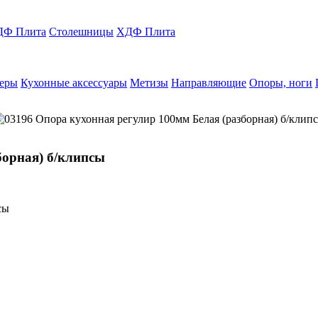
Ф Плита
Столешницы
ХДФ Плита
еры
Кухонные аксессуары
Метизы
Направляющие
Опоры, ноги
борная) б/клипсы
сы