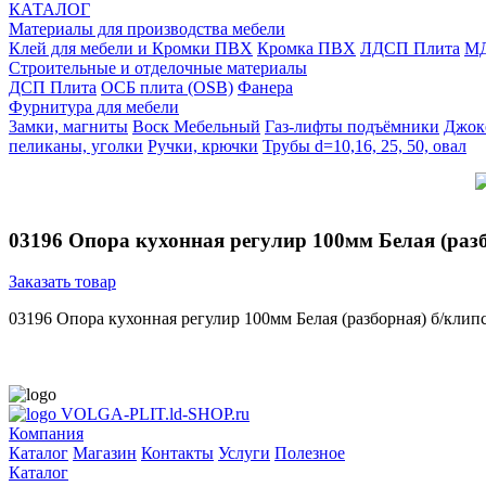
КАТАЛОГ
Материалы для производства мебели
Клей для мебели и Кромки ПВХ
Кромка ПВХ
ЛДСП Плита
МД
Строительные и отделочные материалы
ДСП Плита
ОСБ плита (OSB)
Фанера
Фурнитура для мебели
3амки, магниты
Воск Мебельный
Газ-лифты подъёмники
Джок
пеликаны, уголки
Ручки, крючки
Трубы d=10,16, 25, 50, овал
03196 Опора кухонная регулир 100мм Белая (раз
Заказать товар
03196 Опора кухонная регулир 100мм Белая (разборная) б/клип
VOLGA-PLIT.ld-SHOP.ru
Компания
Каталог
Магазин
Контакты
Услуги
Полезное
Каталог