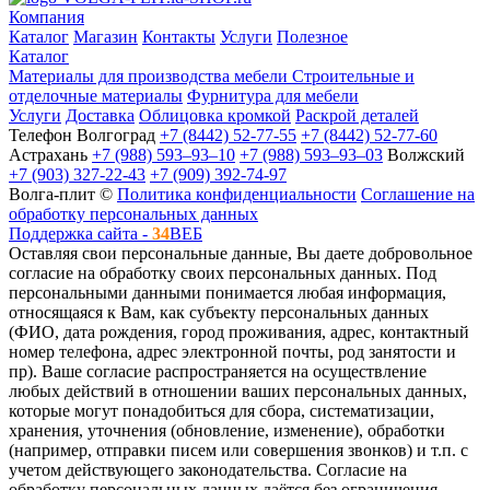
Компания
Каталог
Магазин
Контакты
Услуги
Полезное
Каталог
Материалы для производства мебели
Строительные и
отделочные материалы
Фурнитура для мебели
Услуги
Доставка
Облицовка кромкой
Раскрой деталей
Телефон
Волгоград
+7 (8442) 52-77-55
+7 (8442) 52-77-60
Астрахань
+7 (988) 593‒93‒10
+7 (988) 593‒93‒03
Волжский
+7 (903) 327-22-43
+7 (909) 392-74-97
Волга-плит ©
Политика конфиденциальности
Соглашение на
обработку персональных данных
Поддержка сайта -
34
ВЕБ
Оставляя свои персональные данные, Вы даете добровольное
согласие на обработку своих персональных данных. Под
персональными данными понимается любая информация,
относящаяся к Вам, как субъекту персональных данных
(ФИО, дата рождения, город проживания, адрес, контактный
номер телефона, адрес электронной почты, род занятости и
пр). Ваше согласие распространяется на осуществление
любых действий в отношении ваших персональных данных,
которые могут понадобиться для сбора, систематизации,
хранения, уточнения (обновление, изменение), обработки
(например, отправки писем или совершения звонков) и т.п. с
учетом действующего законодательства. Согласие на
обработку персональных данных даётся без ограничения