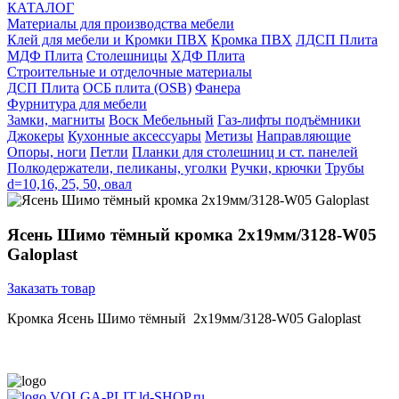
КАТАЛОГ
Материалы для производства мебели
Клей для мебели и Кромки ПВХ
Кромка ПВХ
ЛДСП Плита
МДФ Плита
Столешницы
ХДФ Плита
Строительные и отделочные материалы
ДСП Плита
ОСБ плита (OSB)
Фанера
Фурнитура для мебели
3амки, магниты
Воск Мебельный
Газ-лифты подъёмники
Джокеры
Кухонные аксессуары
Метизы
Направляющие
Опоры, ноги
Петли
Планки для столешниц и ст. панелей
Полкодержатели, пеликаны, уголки
Ручки, крючки
Трубы
d=10,16, 25, 50, овал
Ясень Шимо тёмный кромка 2х19мм/3128-W05
Galoplast
Заказать товар
Кромка Ясень Шимо тёмный 2х19мм/3128-W05 Galoplast
VOLGA-PLIT.ld-SHOP.ru