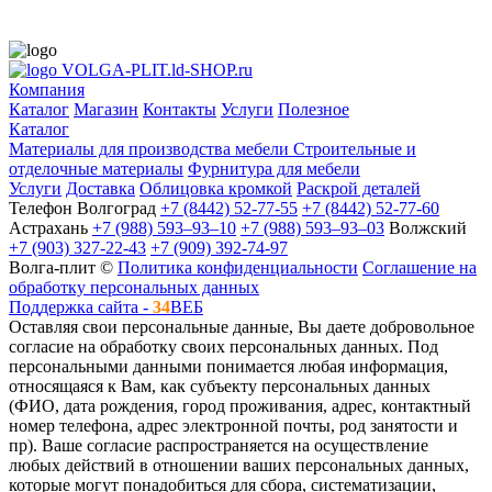
VOLGA-PLIT.ld-SHOP.ru
Компания
Каталог
Магазин
Контакты
Услуги
Полезное
Каталог
Материалы для производства мебели
Строительные и
отделочные материалы
Фурнитура для мебели
Услуги
Доставка
Облицовка кромкой
Раскрой деталей
Телефон
Волгоград
+7 (8442) 52-77-55
+7 (8442) 52-77-60
Астрахань
+7 (988) 593‒93‒10
+7 (988) 593‒93‒03
Волжский
+7 (903) 327-22-43
+7 (909) 392-74-97
Волга-плит ©
Политика конфиденциальности
Соглашение на
обработку персональных данных
Поддержка сайта -
34
ВЕБ
Оставляя свои персональные данные, Вы даете добровольное
согласие на обработку своих персональных данных. Под
персональными данными понимается любая информация,
относящаяся к Вам, как субъекту персональных данных
(ФИО, дата рождения, город проживания, адрес, контактный
номер телефона, адрес электронной почты, род занятости и
пр). Ваше согласие распространяется на осуществление
любых действий в отношении ваших персональных данных,
которые могут понадобиться для сбора, систематизации,