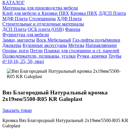
КАТАЛОГ
Материалы для производства мебели
Клей для мебели и Кромки ПВХ
Кромка ПВХ
ЛДСП Плита
МДФ Плита
Столешницы
ХДФ Плита
Строительные и отделочные материалы
ДСП Плита
ОСБ плита (OSB)
Фанера
Фурнитура для мебели
3амки, магниты
Воск Мебельный
Газ-лифты подъёмники
Джокеры
Кухонные аксессуары
Метизы
Направляющие
Опоры, ноги
Петли
Планки для столешниц и ст. панелей
Полкодержатели, пеликаны, уголки
Ручки, крючки
Трубы
d=10,16, 25, 50, овал
Вяз Благородный Натуральный кромка
2х19мм/5500-R05 KR Galoplast
Заказать товар
Кромка Вяз Благородный Натуральный 2х19мм/5500-R05 KR
Galoplast