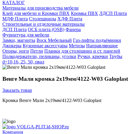
КАТАЛОГ
Материалы для производства мебели
Клей для мебели и Кромки ПВХ
Кромка ПВХ
ЛДСП Плита
МДФ Плита
Столешницы
ХДФ Плита
Строительные и отделочные материалы
ДСП Плита
ОСБ плита (OSB)
Фанера
Фурнитура для мебели
3амки, магниты
Воск Мебельный
Газ-лифты подъёмники
Джокеры
Кухонные аксессуары
Метизы
Направляющие
Опоры, ноги
Петли
Планки для столешниц и ст. панелей
Полкодержатели, пеликаны, уголки
Ручки, крючки
Трубы
d=10,16, 25, 50, овал
Венге Мали кромка 2х19мм/4122-W03 Galoplast
Заказать товар
Кромка Венге Мали 2х19мм/4122-W03 Galoplast
VOLGA-PLIT.ld-SHOP.ru
Компания