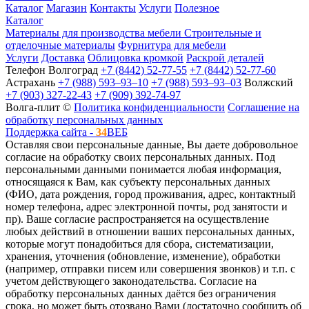
Каталог
Магазин
Контакты
Услуги
Полезное
Каталог
Материалы для производства мебели
Строительные и
отделочные материалы
Фурнитура для мебели
Услуги
Доставка
Облицовка кромкой
Раскрой деталей
Телефон
Волгоград
+7 (8442) 52-77-55
+7 (8442) 52-77-60
Астрахань
+7 (988) 593‒93‒10
+7 (988) 593‒93‒03
Волжский
+7 (903) 327-22-43
+7 (909) 392-74-97
Волга-плит ©
Политика конфиденциальности
Соглашение на
обработку персональных данных
Поддержка сайта -
34
ВЕБ
Оставляя свои персональные данные, Вы даете добровольное
согласие на обработку своих персональных данных. Под
персональными данными понимается любая информация,
относящаяся к Вам, как субъекту персональных данных
(ФИО, дата рождения, город проживания, адрес, контактный
номер телефона, адрес электронной почты, род занятости и
пр). Ваше согласие распространяется на осуществление
любых действий в отношении ваших персональных данных,
которые могут понадобиться для сбора, систематизации,
хранения, уточнения (обновление, изменение), обработки
(например, отправки писем или совершения звонков) и т.п. с
учетом действующего законодательства. Согласие на
обработку персональных данных даётся без ограничения
срока, но может быть отозвано Вами (достаточно сообщить об