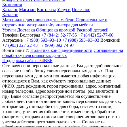
Компания
Каталог
Магазин
Контакты
Услуги
Полезное
Каталог
Материалы для производства мебели
Строительные и
отделочные материалы
Фурнитура для мебели
Услуги
Доставка
Облицовка кромкой
Раскрой деталей
Телефон
Волгоград
+7 (8442) 52-77-55
+7 (8442) 52-77-60
Астрахань
+7 (988) 593‒93‒10
+7 (988) 593‒93‒03
Волжский
+7 (903) 327-22-43
+7 (909) 392-74-97
Волга-плит ©
Политика конфиденциальности
Соглашение на
обработку персональных данных
Поддержка сайта -
34
ВЕБ
Оставляя свои персональные данные, Вы даете добровольное
согласие на обработку своих персональных данных. Под
персональными данными понимается любая информация,
относящаяся к Вам, как субъекту персональных данных
(ФИО, дата рождения, город проживания, адрес, контактный
номер телефона, адрес электронной почты, род занятости и
пр). Ваше согласие распространяется на осуществление
любых действий в отношении ваших персональных данных,
которые могут понадобиться для сбора, систематизации,
хранения, уточнения (обновление, изменение), обработки
(например, отправки писем или совершения звонков) и т.п. с
учетом действующего законодательства. Согласие на
обработку персональных данных даётся без ограничения