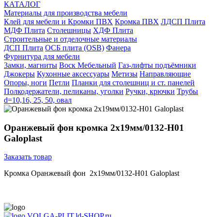
КАТАЛОГ
Материалы для производства мебели
Клей для мебели и Кромки ПВХ
Кромка ПВХ
ЛДСП Плита
МДФ Плита
Столешницы
ХДФ Плита
Строительные и отделочные материалы
ДСП Плита
ОСБ плита (OSB)
Фанера
Фурнитура для мебели
3амки, магниты
Воск Мебельный
Газ-лифты подъёмники
Джокеры
Кухонные аксессуары
Метизы
Направляющие
Опоры, ноги
Петли
Планки для столешниц и ст. панелей
Полкодержатели, пеликаны, уголки
Ручки, крючки
Трубы
d=10,16, 25, 50, овал
Оранжевый фон кромка 2х19мм/0132-Н01
Galoplast
Заказать товар
Кромка Оранжевый фон 2х19мм/0132-Н01 Galoplast
VOLGA-PLIT.ld-SHOP.ru