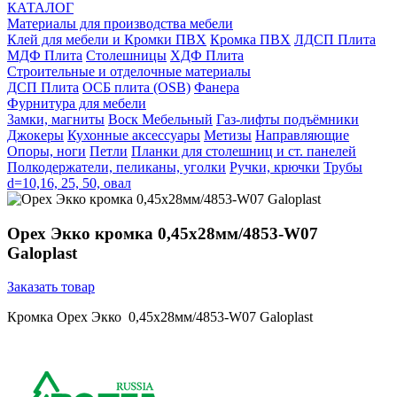
КАТАЛОГ
Материалы для производства мебели
Клей для мебели и Кромки ПВХ
Кромка ПВХ
ЛДСП Плита
МДФ Плита
Столешницы
ХДФ Плита
Строительные и отделочные материалы
ДСП Плита
ОСБ плита (OSB)
Фанера
Фурнитура для мебели
3амки, магниты
Воск Мебельный
Газ-лифты подъёмники
Джокеры
Кухонные аксессуары
Метизы
Направляющие
Опоры, ноги
Петли
Планки для столешниц и ст. панелей
Полкодержатели, пеликаны, уголки
Ручки, крючки
Трубы
d=10,16, 25, 50, овал
Орех Экко кромка 0,45х28мм/4853-W07
Galoplast
Заказать товар
Кромка Орех Экко 0,45х28мм/4853-W07 Galoplast