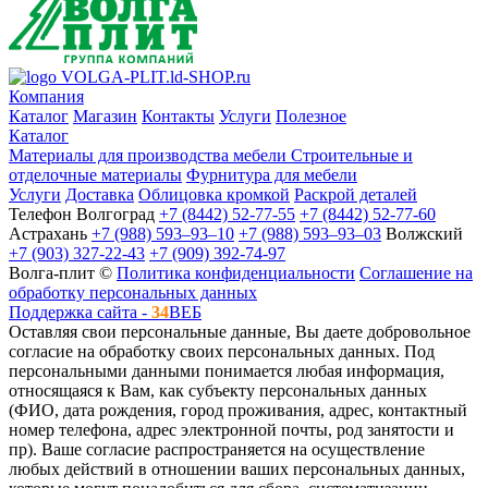
VOLGA-PLIT.ld-SHOP.ru
Компания
Каталог
Магазин
Контакты
Услуги
Полезное
Каталог
Материалы для производства мебели
Строительные и
отделочные материалы
Фурнитура для мебели
Услуги
Доставка
Облицовка кромкой
Раскрой деталей
Телефон
Волгоград
+7 (8442) 52-77-55
+7 (8442) 52-77-60
Астрахань
+7 (988) 593‒93‒10
+7 (988) 593‒93‒03
Волжский
+7 (903) 327-22-43
+7 (909) 392-74-97
Волга-плит ©
Политика конфиденциальности
Соглашение на
обработку персональных данных
Поддержка сайта -
34
ВЕБ
Оставляя свои персональные данные, Вы даете добровольное
согласие на обработку своих персональных данных. Под
персональными данными понимается любая информация,
относящаяся к Вам, как субъекту персональных данных
(ФИО, дата рождения, город проживания, адрес, контактный
номер телефона, адрес электронной почты, род занятости и
пр). Ваше согласие распространяется на осуществление
любых действий в отношении ваших персональных данных,