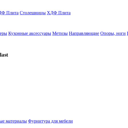
Ф Плита
Столешницы
ХДФ Плита
еры
Кухонные аксессуары
Метизы
Направляющие
Опоры, ноги
ast
ые материалы
Фурнитура для мебели