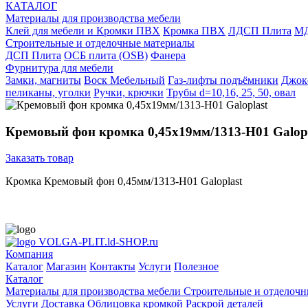
КАТАЛОГ
Материалы для производства мебели
Клей для мебели и Кромки ПВХ
Кромка ПВХ
ЛДСП Плита
МД
Строительные и отделочные материалы
ДСП Плита
ОСБ плита (OSB)
Фанера
Фурнитура для мебели
3амки, магниты
Воск Мебельный
Газ-лифты подъёмники
Джок
пеликаны, уголки
Ручки, крючки
Трубы d=10,16, 25, 50, овал
Кремовый фон кромка 0,45х19мм/1313-Н01 Galopl
Заказать товар
Кромка Кремовый фон 0,45мм/1313-Н01 Galoplast
VOLGA-PLIT.ld-SHOP.ru
Компания
Каталог
Магазин
Контакты
Услуги
Полезное
Каталог
Материалы для производства мебели
Строительные и отделочн
Услуги
Доставка
Облицовка кромкой
Раскрой деталей