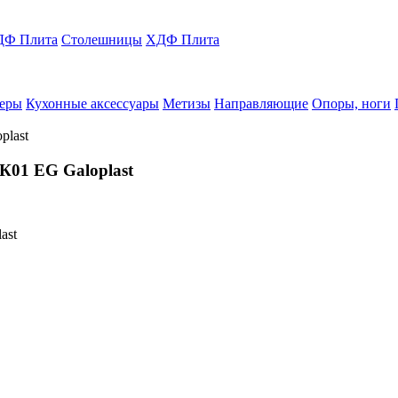
Ф Плита
Столешницы
ХДФ Плита
еры
Кухонные аксессуары
Метизы
Направляющие
Опоры, ноги
К01 EG Galoplast
ast