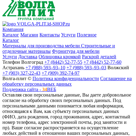
VOLGA-PLIT.ld-SHOP.ru
Компания
Каталог
Магазин
Контакты
Услуги
Полезное
Каталог
Материалы для производства мебели
Строительные и
отделочные материалы
Фурнитура для мебели
Услуги
Доставка
Облицовка кромкой
Раскрой деталей
Телефон
Волгоград
+7 (8442) 52-77-55
+7 (8442) 52-77-60
Астрахань
+7 (988) 593‒93‒10
+7 (988) 593‒93‒03
Волжский
+7 (903) 327-22-43
+7 (909) 392-74-97
Волга-плит ©
Политика конфиденциальности
Соглашение на
обработку персональных данных
Поддержка сайта -
34
ВЕБ
Оставляя свои персональные данные, Вы даете добровольное
согласие на обработку своих персональных данных. Под
персональными данными понимается любая информация,
относящаяся к Вам, как субъекту персональных данных
(ФИО, дата рождения, город проживания, адрес, контактный
номер телефона, адрес электронной почты, род занятости и
пр). Ваше согласие распространяется на осуществление
любых действий в отношении ваших персональных данных,