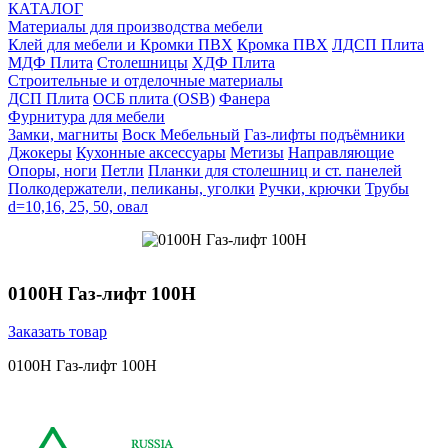
КАТАЛОГ
Материалы для производства мебели
Клей для мебели и Кромки ПВХ
Кромка ПВХ
ЛДСП Плита
МДФ Плита
Столешницы
ХДФ Плита
Строительные и отделочные материалы
ДСП Плита
ОСБ плита (OSB)
Фанера
Фурнитура для мебели
3амки, магниты
Воск Мебельный
Газ-лифты подъёмники
Джокеры
Кухонные аксессуары
Метизы
Направляющие
Опоры, ноги
Петли
Планки для столешниц и ст. панелей
Полкодержатели, пеликаны, уголки
Ручки, крючки
Трубы
d=10,16, 25, 50, овал
0100Н Газ-лифт 100Н
Заказать товар
0100Н Газ-лифт 100Н