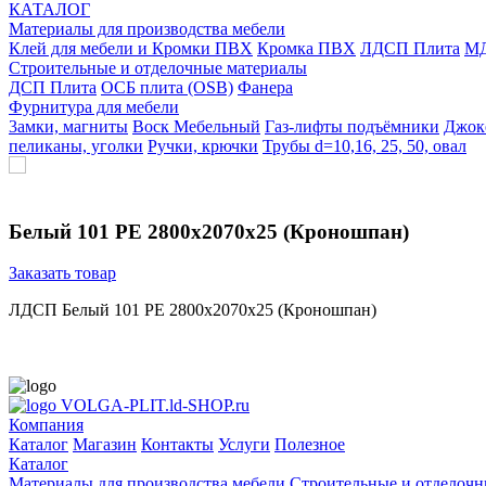
КАТАЛОГ
Материалы для производства мебели
Клей для мебели и Кромки ПВХ
Кромка ПВХ
ЛДСП Плита
МД
Строительные и отделочные материалы
ДСП Плита
ОСБ плита (OSB)
Фанера
Фурнитура для мебели
3амки, магниты
Воск Мебельный
Газ-лифты подъёмники
Джок
пеликаны, уголки
Ручки, крючки
Трубы d=10,16, 25, 50, овал
Белый 101 РЕ 2800х2070х25 (Кроношпан)
Заказать товар
ЛДСП Белый 101 РЕ 2800х2070х25 (Кроношпан)
VOLGA-PLIT.ld-SHOP.ru
Компания
Каталог
Магазин
Контакты
Услуги
Полезное
Каталог
Материалы для производства мебели
Строительные и отделочн