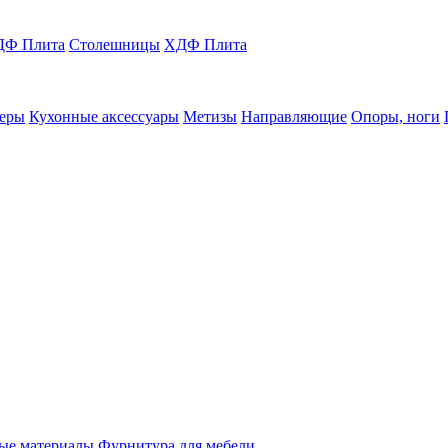
Ф Плита
Столешницы
ХДФ Плита
еры
Кухонные аксессуары
Метизы
Направляющие
Опоры, ноги
ые материалы
Фурнитура для мебели