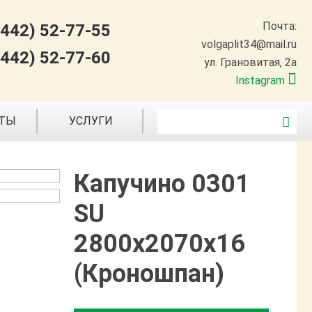
Почта:
8442) 52-77-55
volgaplit34@mail.ru
8442) 52-77-60
ул. Грановитая, 2а
Instagram
КТЫ
УСЛУГИ
Капучино 0301
SU
2800х2070х16
(Кроношпан)