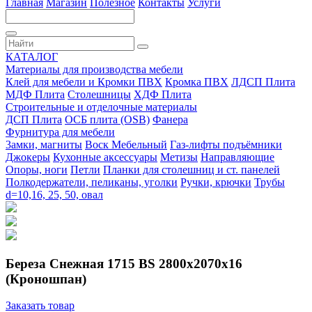
Главная
Магазин
Полезное
Контакты
Услуги
КАТАЛОГ
Материалы для производства мебели
Клей для мебели и Кромки ПВХ
Кромка ПВХ
ЛДСП Плита
МДФ Плита
Столешницы
ХДФ Плита
Строительные и отделочные материалы
ДСП Плита
ОСБ плита (OSB)
Фанера
Фурнитура для мебели
3амки, магниты
Воск Мебельный
Газ-лифты подъёмники
Джокеры
Кухонные аксессуары
Метизы
Направляющие
Опоры, ноги
Петли
Планки для столешниц и ст. панелей
Полкодержатели, пеликаны, уголки
Ручки, крючки
Трубы
d=10,16, 25, 50, овал
Береза Снежная 1715 BS 2800х2070х16
(Кроношпан)
Заказать товар