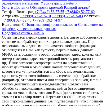
отделочные материалы
Фурнитура для мебели
Услуги
Доставка
Облицовка кромкой
Раскрой деталей
Телефон
Волгоград
+7 (8442) 52-77-55
+7 (8442) 52-77-60
Астрахань
+7 (988) 593‒93‒10
+7 (988) 593‒93‒03
Волжский
+7 (903) 327-22-43
+7 (909) 392-74-97
Волга-плит ©
Политика конфиденциальности
Соглашение на
обработку персональных данных
Поддержка сайта -
34
ВЕБ
Оставляя свои персональные данные, Вы даете добровольное
согласие на обработку своих персональных данных. Под
персональными данными понимается любая информация,
относящаяся к Вам, как субъекту персональных данных
(ФИО, дата рождения, город проживания, адрес, контактный
номер телефона, адрес электронной почты, род занятости и
пр). Ваше согласие распространяется на осуществление
любых действий в отношении ваших персональных данных,
которые могут понадобиться для сбора, систематизации,
хранения, уточнения (обновление, изменение), обработки
(например, отправки писем или совершения звонков) и т.п. с
учетом действующего законодательства. Согласие на
обработку персональных данных даётся без ограничения
срока, но может быть отозвано Вами (достаточно сообщить об
этом в ООО «Мир плит»). Пересылая в ООО «Мир плит»
свои персональные данные, Вы подтверждаете, что с правами
и обязанностями в соответствии с Федеральным законом «О