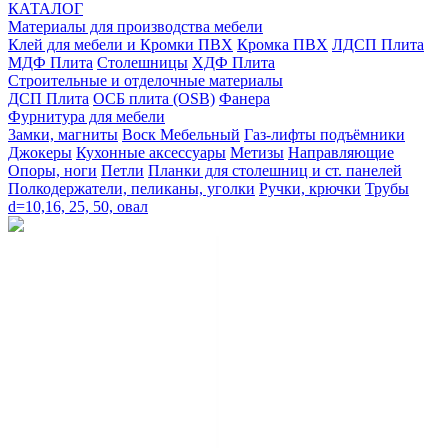
КАТАЛОГ
Материалы для производства мебели
Клей для мебели и Кромки ПВХ
Кромка ПВХ
ЛДСП Плита
МДФ Плита
Столешницы
ХДФ Плита
Строительные и отделочные материалы
ДСП Плита
ОСБ плита (OSB)
Фанера
Фурнитура для мебели
3амки, магниты
Воск Мебельный
Газ-лифты подъёмники
Джокеры
Кухонные аксессуары
Метизы
Направляющие
Опоры, ноги
Петли
Планки для столешниц и ст. панелей
Полкодержатели, пеликаны, уголки
Ручки, крючки
Трубы
d=10,16, 25, 50, овал