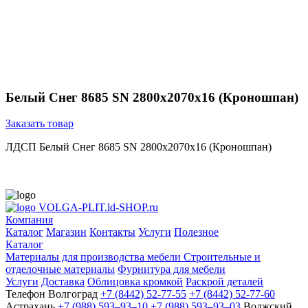
Белый Cнег 8685 SN 2800х2070х16 (Кроношпан)
Заказать товар
ЛДСП Белый Cнег 8685 SN 2800х2070х16 (Кроношпан)
VOLGA-PLIT.ld-SHOP.ru
Компания
Каталог
Магазин
Контакты
Услуги
Полезное
Каталог
Материалы для производства мебели
Строительные и
отделочные материалы
Фурнитура для мебели
Услуги
Доставка
Облицовка кромкой
Раскрой деталей
Телефон
Волгоград
+7 (8442) 52-77-55
+7 (8442) 52-77-60
Астрахань
+7 (988) 593‒93‒10
+7 (988) 593‒93‒03
Волжский